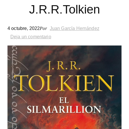
J.R.R.Tolkien
Foster
4 octubre, 2022
Por
Juan García Hernández
Deja un comentario