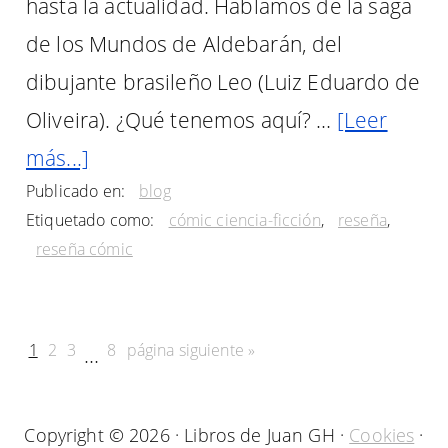
hasta la actualidad. Hablamos de la saga
de los Mundos de Aldebarán, del
dibujante brasileño Leo (Luiz Eduardo de
Oliveira). ¿Qué tenemos aquí? …
[Leer
acerca
más...]
Publicado en:
blog
de
Etiquetado como:
cómic ciencia-ficción
,
reseña
,
Cómic
reseña cómic
«Los
mundos
de
Página
Página
Página
Página
Ir
1
2
3
8
página siguiente »
Páginas
…
a
Aldebarán»
intermedias
la
(Reseña)
omitidas
Copyright © 2026 · Libros de Juan GH ·
Cookies
·