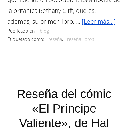
la británica Bethany Clift, que es,
acer
además, su primer libro. …
[Leer más...]
Publicado en:
blog
de
Etiquetado como:
reseña
,
reseña libros
La
últi
muj
sob
la
Reseña del cómic
tierr
«El Príncipe
de
Bet
Valiente», de Hal