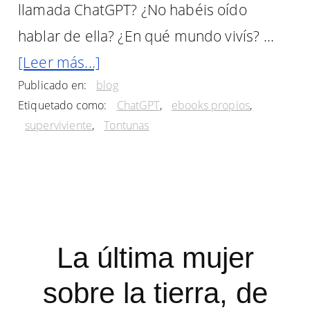
llamada ChatGPT? ¿No habéis oído
hablar de ella? ¿En qué mundo vivís? …
acerca
[Leer más...]
Publicado en:
blog
de
Etiquetado como:
ChatGPT
,
ebooks propios
,
Pregunto
superviviente
,
Tontunas
a
ChatGPT
sobre
mi
novela
La última mujer
«Supervivente»,
sobre la tierra, de
y