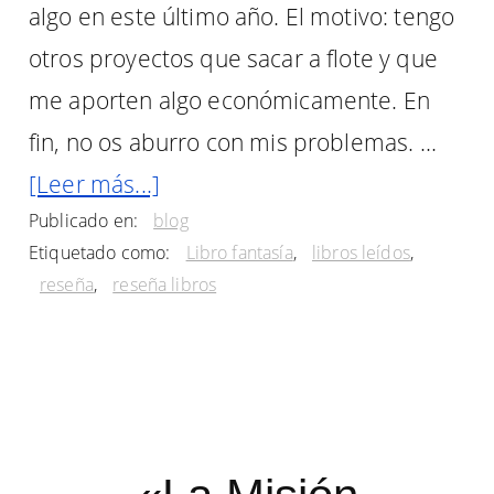
algo en este último año. El motivo: tengo
otros proyectos que sacar a flote y que
me aporten algo económicamente. En
fin, no os aburro con mis problemas. …
acerca
[Leer más...]
Publicado en:
blog
de
Etiquetado como:
Libro fantasía
,
libros leídos
,
Reseña
reseña
,
reseña libros
de
«El
Silmarillion»
de
J.R.R.Tolkien