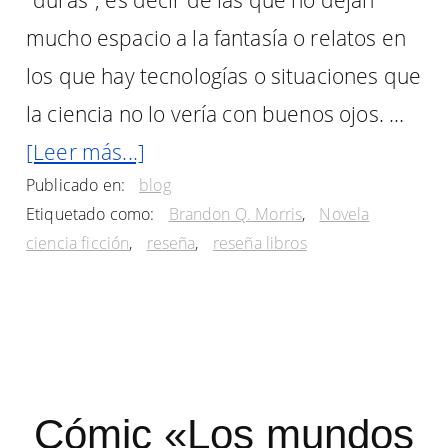
"duras", es decir de las que no dejan
mucho espacio a la fantasía o relatos en
los que hay tecnologías o situaciones que
la ciencia no lo vería con buenos ojos. …
acerca
[Leer más...]
Publicado en:
blog
de
Etiquetado como:
Brandon Q. Morris
,
Novela
«La
ciencia ficción
,
reseña
,
reseña libros
Misión
Encélado»,
de
Brandon
Q.
Cómic «Los mundos