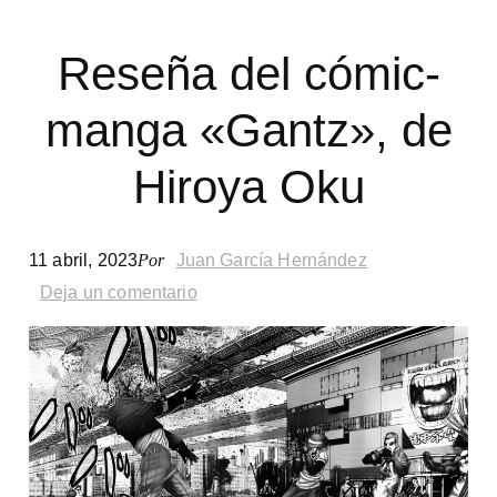
un
marine»,
Reseña del cómic-
de
manga «Gantz», de
Eugene
Hiroya Oku
Sledge
11 abril, 2023
Por
Juan García Hernández
Deja un comentario