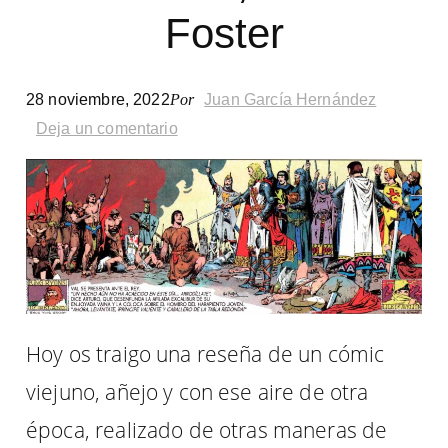
Clift
Foster
(res
28 noviembre, 2022
Por
Juan García Hernández
Deja un comentario
Hoy os traigo una reseña de un cómic
viejuno, añejo y con ese aire de otra
época, realizado de otras maneras de