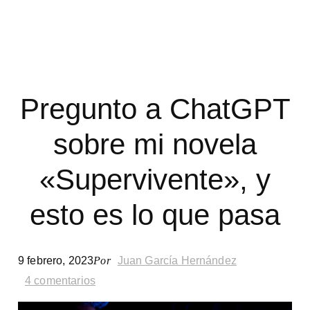
cómic-
manga
«Gantz»,
de
Pregunto a ChatGPT
Hiroya
sobre mi novela
Oku
«Supervivente», y
esto es lo que pasa
9 febrero, 2023
Por
Juan García Hernández
4 comentarios