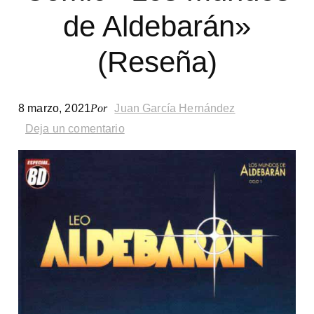
Morris.
de Aldebarán»
Reseña
(Reseña)
8 marzo, 2021
Por
Juan García Hernández
Deja un comentario