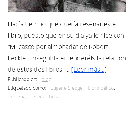
Hacía tiempo que quería reseñar este
libro, puesto que en su día ya lo hice con
"Mi casco por almohada" de Robert
Leckie. Enseguida entenderéis la relación
acerca
de estos dos libros. …
[Leer más...]
Publicado en:
blog
de
Etiquetado como:
Eugene Sledge
,
Libro bélico
,
Reseña
reseña
,
reseña libros
de
«Diario
de