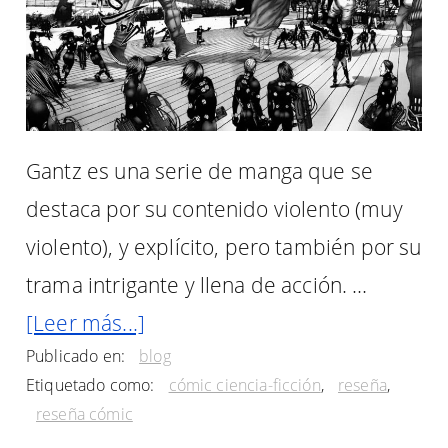
Gantz es una serie de manga que se
destaca por su contenido violento (muy
violento), y explícito, pero también por su
trama intrigante y llena de acción. …
acerca
[Leer más...]
Publicado en:
blog
de
Etiquetado como:
cómic ciencia-ficción
,
reseña
,
Reseña
reseña cómic
del