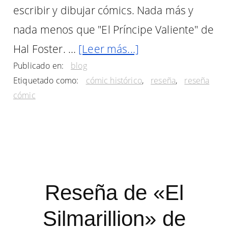
escribir y dibujar cómics. Nada más y
nada menos que "El Príncipe Valiente" de
acerca
Hal Foster. …
[Leer más...]
Publicado en:
blog
de
Etiquetado como:
cómic histórico
,
reseña
,
reseña
Reseña
cómic
del
cómic
«El
Príncipe
Valiente»,
Reseña de «El
de
Silmarillion» de
Hal