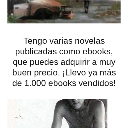
s
ó
p
d
n
r
e
p
i
J
r
n
u
i
c
Tengo varias novelas
a
n
i
n
publicadas como ebooks,
c
p
G
que puedes adquirir a muy
i
a
H
p
l
buen precio. ¡Llevo ya más
a
de 1.000 ebooks vendidos!
l