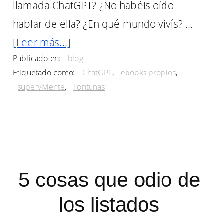
llamada ChatGPT? ¿No habéis oído
hablar de ella? ¿En qué mundo vivís? …
acerca
[Leer más...]
Publicado en:
blog
de
Etiquetado como:
ChatGPT
,
ebooks propios
,
Pregunto
superviviente
,
Tontunas
a
ChatGPT
sobre
mi
novela
5 cosas que odio de
«Supervivente»,
los listados
y