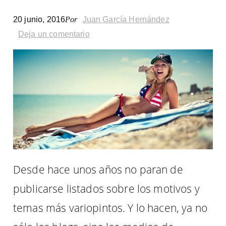
esto
20 junio, 2016
Por
Juan García Hernández
es
Deja un comentario
lo
que
pasa
Desde hace unos años no paran de
publicarse listados sobre los motivos y
temas más variopintos. Y lo hacen, ya no