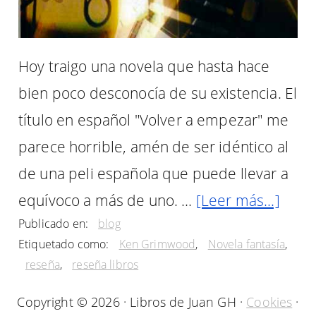
Hoy traigo una novela que hasta hace
bien poco desconocía de su existencia. El
título en español "Volver a empezar" me
parece horrible, amén de ser idéntico al
de una peli española que puede llevar a
acer
equívoco a más de uno. …
[Leer más...]
Publicado en:
blog
de
Etiquetado como:
Ken Grimwood
,
Novela fantasía
,
«Volv
reseña
,
reseña libros
a
Copyright © 2026 · Libros de Juan GH ·
Cookies
·
empe