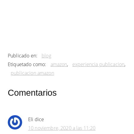
Publicado en:
blog
Etiquetado como:
amazon
,
experiencia publicacion
,
publicacion amazon
Interacciones
Comentarios
con
los
Eli
dice
lectores
10 noviembre, 2020 a las 11:20