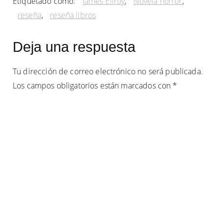
Etiquetado como:
James Ellroy
,
Novela horror
,
reseña
,
reseña libros
Interacciones
Deja una respuesta
con
Tu dirección de correo electrónico no será publicada.
los
Los campos obligatorios están marcados con
*
lectores
Comentario
*