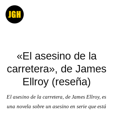
S
S
a
a
l
l
t
t
E
a
a
b
r
r
o
a
a
o
l
l
«El asesino de la
k
a
c
s
n
o
carretera», de James
,
a
n
n
Ellroy (reseña)
v
t
o
e
e
v
g
n
e
El asesino de la carretera, de James Ellroy, es
a
i
l
c
d
una novela sobre un asesino en serie que está
a
i
o